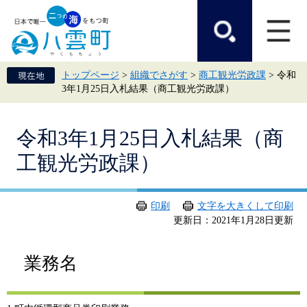
ペ
メ
ー
ニ
ジ
ュ
の
ー
先
を
頭
飛
トップページ
>
組織でさがす
>
商工観光労政課
>
令和
で
ば
3年1月25日入札結果（商工観光労政課）
す。
し
て
本
本
文
令和3年1月25日入札結果（商
文
へ
工観光労政課）
印刷
文字を大きくして印刷
更新日：2021年1月28日更新
業務名