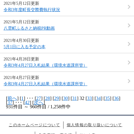
2021年5月12日更新
令和3年度町長交際費執行状況
2021年5月12日更新
八雲町ふるさと納税PR動画
2021年4月30日更新
5月1日に入る予定の本
2021年4月28日更新
令和3年4月27日入札結果（環境水道課所管）
2021年4月27日更新
令和3年4月27日入札結果（環境水道課所管）
[
前へ
] [
1
] ･･･ [
27
] [
28
] [
29
] [
30
] [
31
] 32 [
33
] [
34
] [
35
] [
36
]
[
37
] ･･･ [
42
] [
次へ
]
931件目 ～ 960件目 / 1,258件中
このホームページについて
個人情報の取り扱いについて