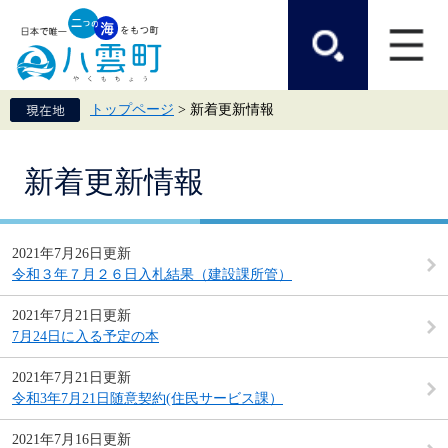
ペ
メ
ー
ニ
ジ
ュ
の
ー
先
を
頭
飛
トップページ
>
新着更新情報
で
ば
す。
し
て
本
本
新着更新情報
文
文
へ
2021年7月26日更新
令和３年７月２６日入札結果（建設課所管）
2021年7月21日更新
7月24日に入る予定の本
2021年7月21日更新
令和3年7月21日随意契約(住民サービス課）
2021年7月16日更新