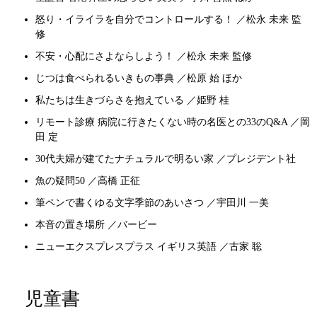
怒り・イライラを自分でコントロールする！ ／松永 未来 監
修
不安・心配にさよならしよう！ ／松永 未来 監修
じつは食べられるいきもの事典 ／松原 始 ほか
私たちは生きづらさを抱えている ／姫野 桂
リモート診療 病院に行きたくない時の名医との33のQ&A ／岡
田 定
30代夫婦が建てたナチュラルで明るい家 ／プレジデント社
魚の疑問50 ／高橋 正征
筆ペンで書くゆる文字季節のあいさつ ／宇田川 一美
本音の置き場所 ／バービー
ニューエクスプレスプラス イギリス英語 ／古家 聡
児童書