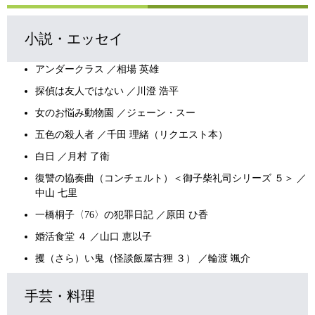
小説・エッセイ
アンダークラス ／相場 英雄
探偵は友人ではない ／川澄 浩平
女のお悩み動物園 ／ジェーン・スー
五色の殺人者 ／千田 理緒（リクエスト本）
白日 ／月村 了衛
復讐の協奏曲（コンチェルト）＜御子柴礼司シリーズ ５＞ ／
中山 七里
一橋桐子〈76〉の犯罪日記 ／原田 ひ香
婚活食堂 ４ ／山口 恵以子
攫（さら）い鬼（怪談飯屋古狸 ３） ／輪渡 颯介
手芸・料理