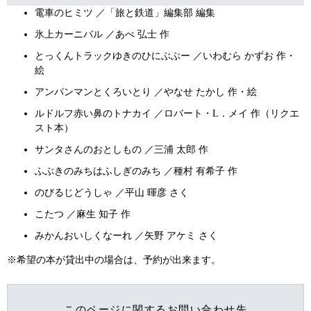
電車のヒミツ ／「旅と鉄道」編集部 編集
氷上カーニバル ／あべ 弘士 作
とっくんトラックゆきのひにぶぶー ／いわむら かずお 作・
絵
アンパンマンとくろいとり ／やなせ たかし 作・絵
ルドルフ赤い鼻のトナカイ ／ロバート・L．メイ 作（リクエ
スト本）
サンタさんのおとしもの ／三浦 太郎 作
ふぶきのみちはふしぎのみち ／種村 有希子 作
のびるじどうしゃ ／平山 暉彦 さく
こたつ ／麻生 知子 作
みかんおいしくなーれ ／矢野 アケミ さく
※希望の本が貸出中の場合は、予約が出来ます。
このページに関するお問い合わせ先