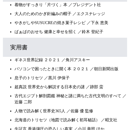
着物がすっきり「片づく」本 ／プレジデント社
大人のためのかぎ針編みの帽子 ／エクスナレッジ
やきがしやSUSUCREの焼き菓子レシピ ／下永 恵美
ばぁばのおせち 健康と幸せを招く ／鈴木 登紀子
実用書
ギネス世界記録 ２０２１ ／角川アスキー
パソコンで困ったときに開く本 ２０２１ ／朝日新聞出版
息子のトリセツ ／黒川 伊保子
超真説 世界史から解説する日本史の謎 ／跡部 蛮
古代エジプト解剖図鑑 神秘と謎に満ちた古代文明のすべて ／
近藤 二郎
人物で読み解く世界史365人 ／佐藤 優 監修
北海道のトリセツ（地図で読み解く初耳秘話） ／昭文社
生証言 香港弾圧の恐ろしい真実 ／小川 善照 ほか