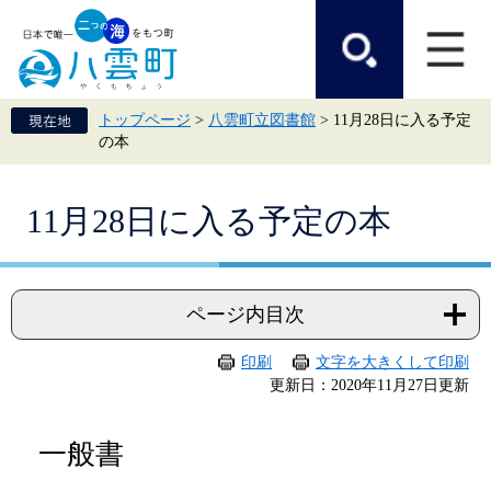
ペ
メ
ー
ニ
ジ
ュ
の
ー
先
を
頭
飛
トップページ
>
八雲町立図書館
>
11月28日に入る予定
で
ば
の本
す。
し
て
本
本
文
11月28日に入る予定の本
文
へ
ページ内目次
印刷
文字を大きくして印刷
更新日：2020年11月27日更新
一般書