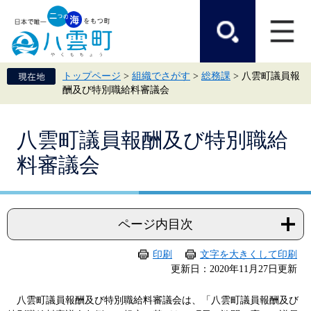
ペ
メ
ー
ニ
ジ
ュ
の
ー
先
を
頭
飛
トップページ
>
組織でさがす
>
総務課
>
八雲町議員報
で
ば
酬及び特別職給料審議会
す。
し
て
本
本
文
八雲町議員報酬及び特別職給
文
へ
料審議会
ページ内目次
印刷
文字を大きくして印刷
更新日：2020年11月27日更新
八雲町議員報酬及び特別職給料審議会は、「八雲町議員報酬及び