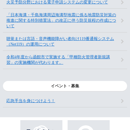
火災予防分野における電子申請システムの変更について
「日本海溝・千島海溝周辺海溝型地震に係る地震防災対策の
推進に関する特別措置法」の改正に伴う防災規程の作成につ
いて
聴覚または言語・音声機能障がい者向け119番通報システム
（Net119）の運用について
令和4年度から函館市で実施する「甲種防火管理者新規講
習」の実施機関が代わります。
イベント・募集
応急手当を身につけよう！