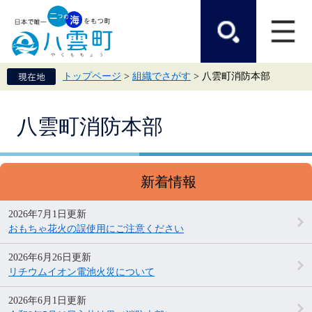
ペ
メ
ー
ニ
ジ
ュ
の
ー
先
を
頭
飛
トップページ
>
組織でさがす
>
八雲町消防本部
で
ば
す。
し
て
本
本
八雲町消防本部
文
文
へ
新着情報
2026年7月1日更新
おもちゃ花火の誤使用にご注意ください
2026年6月26日更新
リチウムイオン電池火災について
2026年6月1日更新