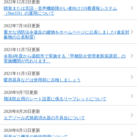
2022年12月2日更新
聴覚または言語・音声機能障がい者向け119番通報システム
（Net119）の運用について
2022年7月16日更新
重大な消防法令違反の建物をホームページに公表しました(違反対
象物の公表制度)
2021年11月7日更新
令和4年度から函館市で実施する「甲種防火管理者新規講習」の
実施機関が代わります。
2021年11月1日更新
暖房器具などは使用前に点検しましょう
2020年9月7日更新
飛沫防止用のシート設置に係るリーフレットについて
2020年8月20日更新
エアゾール式簡易消火器の不具合について
2020年8月12日更新
厨房ガス機器の維持管理について