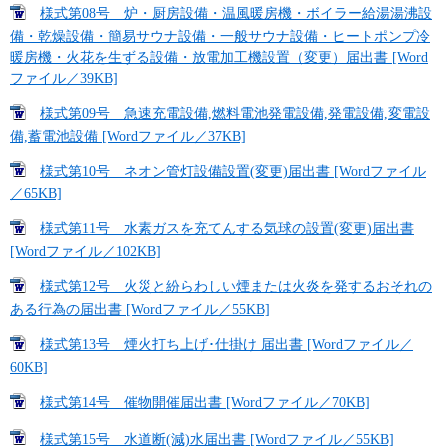
様式第08号 炉・厨房設備・温風暖房機・ボイラー給湯湯沸設
備・乾燥設備・簡易サウナ設備・一般サウナ設備・ヒートポンプ冷
暖房機・火花を生ずる設備・放電加工機設置（変更）届出書 [Word
ファイル／39KB]
様式第09号 急速充電設備,燃料電池発電設備,発電設備,変電設
備,蓄電池設備 [Wordファイル／37KB]
様式第10号 ネオン管灯設備設置(変更)届出書 [Wordファイル
／65KB]
様式第11号 水素ガスを充てんする気球の設置(変更)届出書
[Wordファイル／102KB]
様式第12号 火災と紛らわしい煙または火炎を発するおそれの
ある行為の届出書 [Wordファイル／55KB]
様式第13号 煙火打ち上げ･仕掛け 届出書 [Wordファイル／
60KB]
様式第14号 催物開催届出書 [Wordファイル／70KB]
様式第15号 水道断(減)水届出書 [Wordファイル／55KB]