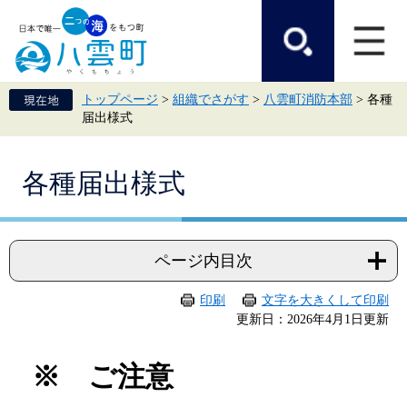
ペ
メ
ー
ニ
ジ
ュ
の
ー
先
を
頭
飛
トップページ
>
組織でさがす
>
八雲町消防本部
>
各種
で
ば
届出様式
す。
し
て
本
本
文
各種届出様式
文
へ
ページ内目次
印刷
文字を大きくして印刷
更新日：2026年4月1日更新
※ ご注意