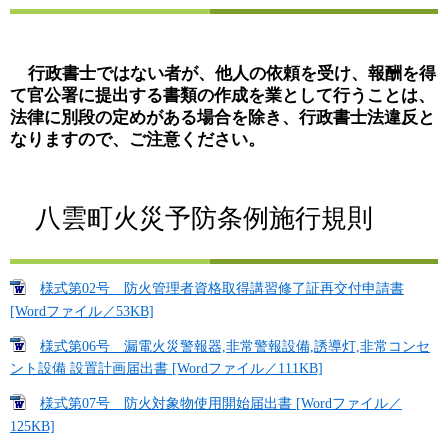
行政書士ではない者が、他人の依頼を受け、報酬を得
て官公署に提出する書類の作成を業として行うことは、
法律に別段の定めがある場合を除き、行政書士法違反と
なりますので、ご注意ください。
八雲町火災予防条例施行規則
様式第02号 防火管理者資格取得講習修了証再交付申請書
[Wordファイル／53KB]
様式第06号 漏電火災警報器,非常警報設備,誘導灯,非常コンセ
ント設備 設置計画届出書 [Wordファイル／111KB]
様式第07号 防火対象物使用開始届出書 [Wordファイル／
125KB]