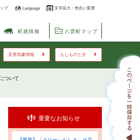
ップ
文字拡大・色合い変更
Language
町政情報
八雲町マップ
災害気象情報
もしものとき
について
重要なお知らせ
【重要】「クリーンおしま」火災