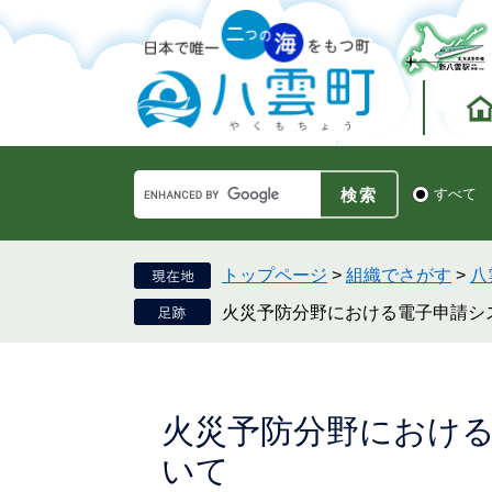
ペ
メ
ー
ニ
ジ
ュ
の
ー
先
を
頭
飛
で
ば
す。
し
Google
て
検
すべて
カ
索
本
ス
対
文
タ
象
へ
ム
トップページ
>
組織でさがす
>
八
検
火災予防分野における電子申請シ
索
本
火災予防分野におけ
文
いて