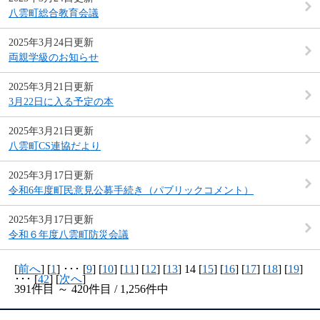
八雲町総合教育会議
2025年3月24日更新
両親学級のお知らせ
2025年3月21日更新
3月22日に入る予定の本
2025年3月21日更新
八雲町CS連協だより
2025年3月17日更新
令和6年度町民意見公募手続き（パブリックコメント）
2025年3月17日更新
令和６年度八雲町防災会議
[
前へ
] [
1
] ･･･ [
9
] [
10
] [
11
] [
12
] [
13
] 14 [
15
] [
16
] [
17
] [
18
] [
19
]
･･･ [
42
] [
次へ
]
391件目 ～ 420件目 / 1,256件中