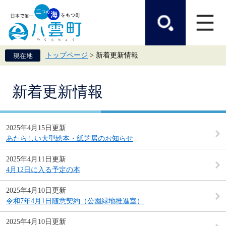
ペ
メ
ー
ニ
ジ
ュ
の
ー
先
を
頭
飛
トップページ
>
新着更新情報
で
ば
す。
し
て
本
本
新着更新情報
文
文
へ
2025年4月15日更新
あたらしい大型絵本・紙芝居のお知らせ
2025年4月11日更新
4月12日に入る予定の本
2025年4月10日更新
令和7年4月1日随意契約（公園緑地推進室）
2025年4月10日更新