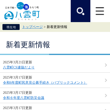
ペ
メ
ー
ニ
ジ
ュ
の
ー
先
を
頭
飛
トップページ
>
新着更新情報
で
ば
す。
し
て
本
本
新着更新情報
文
文
へ
2025年3月21日更新
八雲町CS連協だより
2025年3月17日更新
令和6年度町民意見公募手続き（パブリックコメント）
2025年3月17日更新
令和６年度八雲町防災会議
2025年3月17日更新