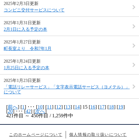
2025年2月3日更新
コンビニ交付サービスについて
2025年1月31日更新
2月1日に入る予定の本
2025年1月27日更新
町長室より 令和7年1月
2025年1月24日更新
1月25日に入る予定の本
2025年1月23日更新
「電話リレーサービス」「文字表示電話サービス（ヨメテル）」
について
[
前へ
] [
1
] ･･･ [
10
] [
11
] [
12
] [
13
] [
14
] 15 [
16
] [
17
] [
18
] [
19
]
[
20
] ･･･ [
42
] [
次へ
]
421件目 ～ 450件目 / 1,259件中
このホームページについて
個人情報の取り扱いについて