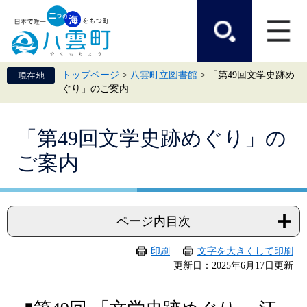
ペ
メ
ー
ニ
ジ
ュ
の
ー
先
を
頭
飛
トップページ
>
八雲町立図書館
>
「第49回文学史跡め
で
ば
ぐり」のご案内
す。
し
て
本
本
文
「第49回文学史跡めぐり」の
文
へ
ご案内
ページ内目次
印刷
文字を大きくして印刷
更新日：2025年6月17日更新