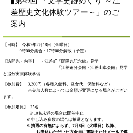
▮第49回 「文学史跡めぐり ～江
差歴史文化体験ツアー～」のご
案内
【日時】 令和7年7月18日（金曜日）
9時00分集合・17時00分解散（予定）
【訪問先・内容】 ・江差町『開陽丸記念館』見学
『江差追分会館・江差山車会館』見学
と追分実演体験学習
【参加費】 3,300円（各種入館料、昼食代、保険料など）
※参加人数によっては金額が変更になる場合がござい
ます。
【参加定員】 25名
※10名未満の場合は開催中止
※申し込み多数の場合は抽選となります。
※
抽選の有無によらず、7月8日（火曜日）以降、
お申込いただいた方全員に電話またはメールで連