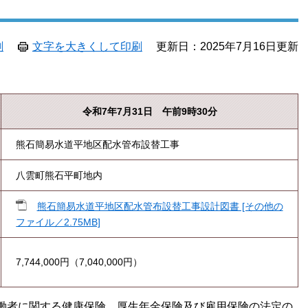
刷
文字を大きくして印刷
更新日：2025年7月16日更新
令和7年7月31日 午前9時30分
熊石簡易水道平地区配水管布設替工事
八雲町熊石平町地内
熊石簡易水道平地区配水管布設替工事設計図書 [その他の
ファイル／2.75MB]
7,744,000円（7,040,000円）
働者に関する健康保険、厚生年金保険及び雇用保険の法定の