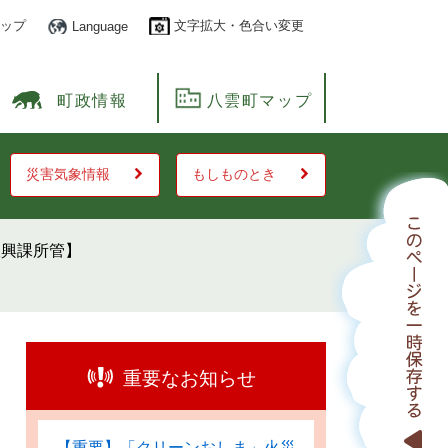
ップ
文字拡大・色合い変更
Language
町政情報
八雲町マップ
災害気象情報
もしものとき
振興課所管】
重要なお知らせ
【重要】「クリーンおしま」火災