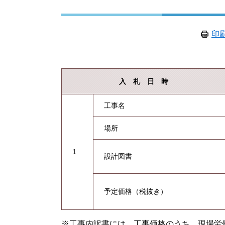
印
入 札 日 時
工事名
場所
1
設計図書
予定価格（税抜き）
※工事内訳書には、工事価格のうち、現場労