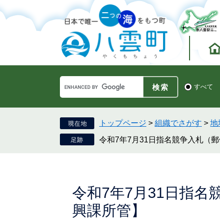
ペ
メ
ー
ニ
ジ
ュ
の
ー
先
を
頭
飛
で
ば
す。
し
Google
て
検
すべて
カ
索
本
ス
対
文
タ
象
へ
ム
トップページ
>
組織でさがす
>
地
検
令和7年7月31日指名競争入札（
索
本
令和7年7月31日指
文
興課所管】