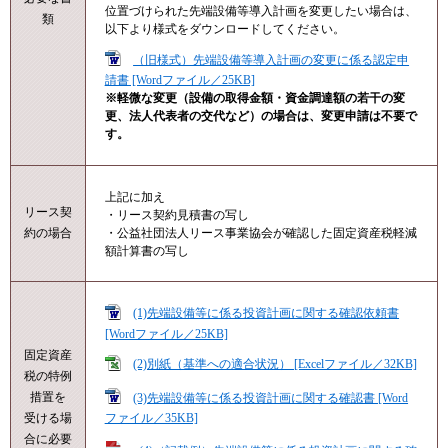
位置づけられた先端設備等導入計画を変更したい場合は、
類
以下より様式をダウンロードしてください。​
（旧様式）先端設備等導入計画の変更に係る認定申
請書 [Wordファイル／25KB]
※軽微な変更（設備の取得金額・資金調達額の若干の変
更、法人代表者の交代など）の場合は、変更申請は不要で
す。
上記に加え
リース契
・リース契約見積書の写し
・公益社団法人リース事業協会が確認した固定資産税軽減
約の場合
額計算書の写し
(1)先端設備等に係る投資計画に関する確認依頼書
[Wordファイル／25KB]
固定資産
(2)別紙（基準への適合状況） [Excelファイル／32KB]
税の特例
措置を
(3)先端設備等に係る投資計画に関する確認書 [Word
受ける場
ファイル／35KB]
合に必要