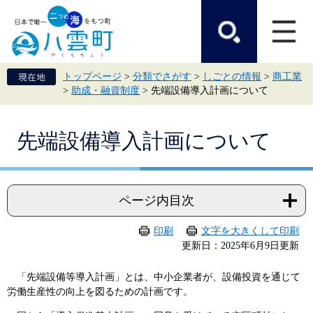
ペ
メ
ー
ニ
ジ
ュ
の
ー
先
を
頭
飛
トップページ
>
分類でさがす
>
しごとの情報
>
商工業
で
ば
>
助成・融資制度
>
先端設備導入計画について
す。
し
て
本
本
文
先端設備導入計画について
文
へ
ページ内目次
印刷
文字を大きくして印刷
更新日：2025年6月9日更新
「先端設備等導入計画」とは、中小企業者が、設備投資を通じて
労働生産性の向上を図るための計画です。