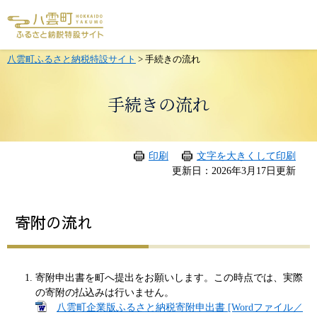
メ
ニ
ュ
ー
を
八雲町ふるさと納税特設サイト
>
手続きの流れ
飛
ば
し
手続きの流れ
て
本
文
へ
印刷
文字を大きくして印刷
本
更新日：2026年3月17日更新
文
寄附の流れ
寄附申出書を町へ提出をお願いします。この時点では、実際
の寄附の払込みは行いません。
八雲町企業版ふるさと納税寄附申出書 [Wordファイル／