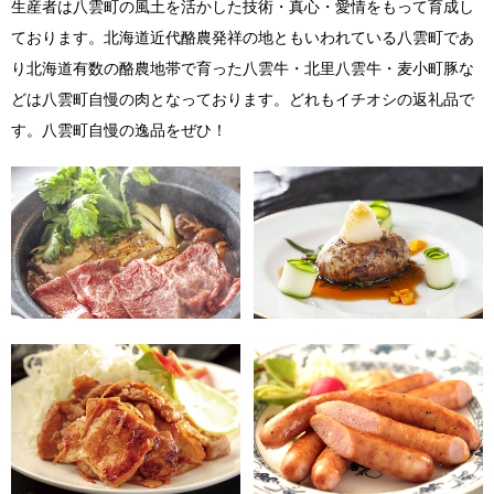
生産者は八雲町の風土を活かした技術・真心・愛情をもって育成し
ております。北海道近代酪農発祥の地ともいわれている八雲町であ
り北海道有数の酪農地帯で育った八雲牛・北里八雲牛・麦小町豚な
どは八雲町自慢の肉となっております。どれもイチオシの返礼品で
す。八雲町自慢の逸品をぜひ！