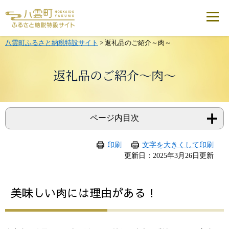
メ
ニ
ュ
ー
を
八雲町ふるさと納税特設サイト
>
返礼品のご紹介～肉～
飛
ば
し
返礼品のご紹介～肉～
て
本
文
へ
ページ内目次
印刷
文字を大きくして印刷
本
更新日：2025年3月26日更新
文
美味しい肉には理由がある！