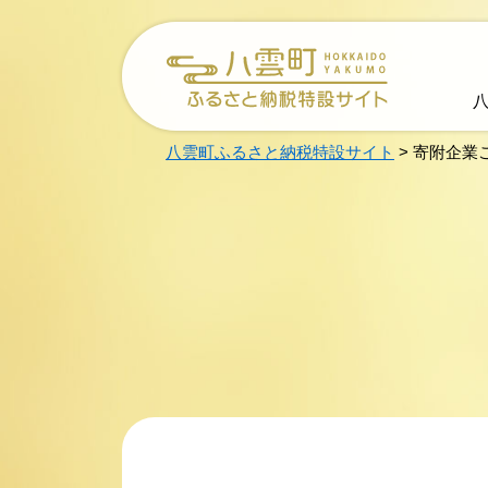
メ
ニ
ュ
ー
を
飛
ば
八雲町ふるさと納税特設サイト
>
寄附企業
し
て
本
文
へ
本
文