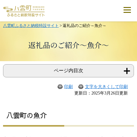
メ
ニ
ュ
ー
を
八雲町ふるさと納税特設サイト
>
返礼品のご紹介～魚介～
飛
ば
し
返礼品のご紹介～魚介～
て
本
文
へ
ページ内目次
印刷
文字を大きくして印刷
本
更新日：2025年3月26日更新
文
八雲町の魚介