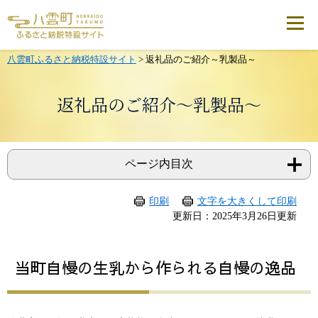
メ
ニ
ュ
ー
を
八雲町ふるさと納税特設サイト
>
返礼品のご紹介～乳製品～
飛
ば
し
返礼品のご紹介～乳製品～
て
本
文
へ
ページ内目次
印刷
文字を大きくして印刷
本
更新日：2025年3月26日更新
文
当町自慢の生乳から作られる自慢の逸品