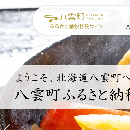
メ
本
ニ
ュ
文
ー
を
飛
ば
し
て
本
文
へ