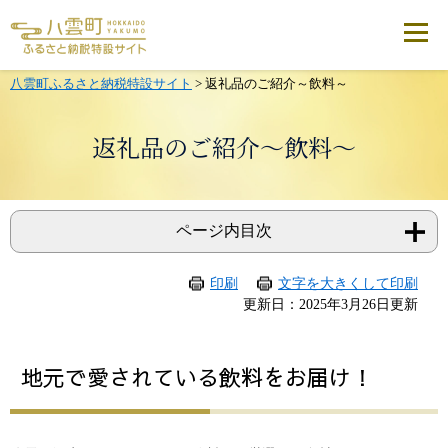
メ
ニ
ュ
ー
を
八雲町ふるさと納税特設サイト
>
返礼品のご紹介～飲料～
飛
ば
し
返礼品のご紹介～飲料～
て
本
文
へ
ページ内目次
印刷
文字を大きくして印刷
本
更新日：2025年3月26日更新
文
地元で愛されている飲料をお届け！