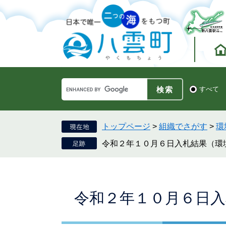
ペ
メ
ー
ニ
ジ
ュ
の
ー
先
を
頭
飛
で
ば
す。
し
Google
て
検
すべて
カ
索
本
ス
対
文
タ
象
へ
ム
トップページ
>
組織でさがす
>
環
検
令和２年１０月６日入札結果（環
索
本
令和２年１０月６日入
文