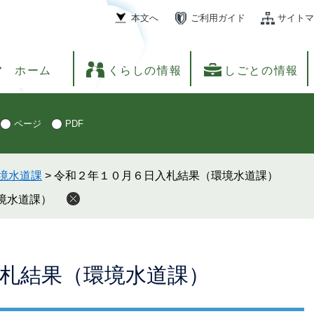
本文へ
ご利用ガイド
サイトマ
ホーム
くらしの情報
しごとの情報
ページ
PDF
境水道課
>
令和２年１０月６日入札結果（環境水道課）
境水道課）
札結果（環境水道課）