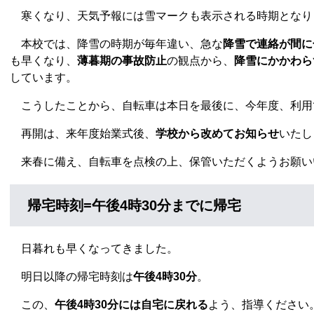
寒くなり、天気予報には雪マークも表示される時期となり
本校では、降雪の時期が毎年違い、急な
降雪で連絡が間に
も早くなり、
薄暮期の事故防止
の観点から、
降雪にかかわら
しています。
こうしたことから、自転車は本日を最後に、今年度、利用
再開は、来年度始業式後、
学校から改めてお知らせ
いたし
来春に備え、自転車を点検の上、保管いただくようお願い
帰宅時刻=午後4時30分までに帰宅
日暮れも早くなってきました。
明日以降の帰宅時刻は
午後4時30分
。
この、
午後4時30分には自宅に戻れる
よう、指導ください