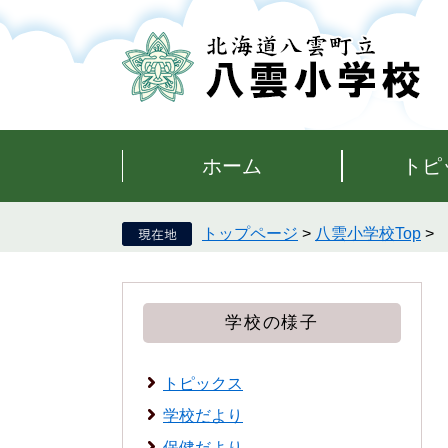
ペ
メ
ー
ニ
ジ
ュ
の
ー
先
を
頭
飛
で
ば
す。
し
ホーム
トピ
て
本
文
トップページ
>
八雲小学校Top
>
へ
学校の様子
トピックス
学校だより
保健だより