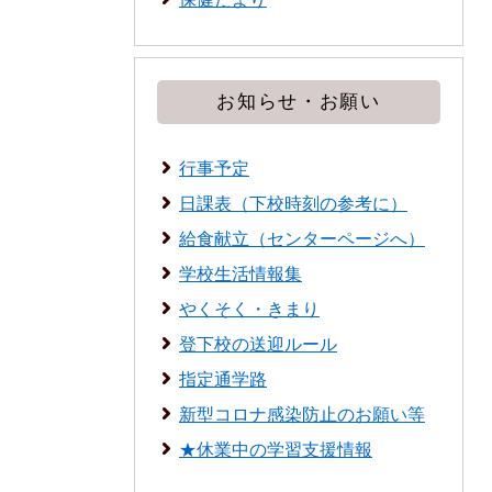
お知らせ・お願い
行事予定
日課表（下校時刻の参考に）
給食献立（センターページへ）
学校生活情報集
やくそく・きまり
登下校の送迎ルール
指定通学路
新型コロナ感染防止のお願い等
★休業中の学習支援情報