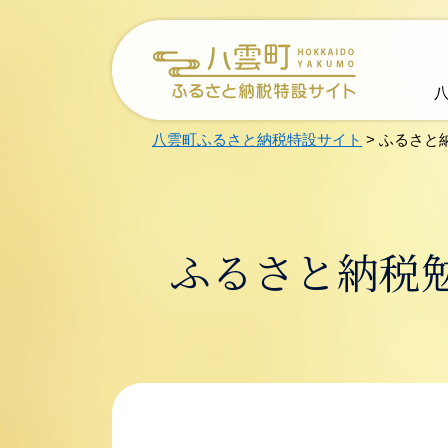
メ
ニ
ュ
ー
を
飛
ば
八雲町ふるさと納税特設サイト
>
ふるさと
し
て
本
文
へ
ふるさと納税
本
文