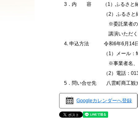
3．内 容 （1）ふるさと納
（2）ふるさと納税市場、
※委託業者の「株式会社さと
講演いただ
4. 申込方法 令和6年6月14
（1）メール：furusato@to
※事業者名、参加者氏名
（2）電話：0137-62-
5．問い合せ先 八雲町商工観光
Googleカレンダーへ登録