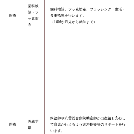
歯科検
歯科検診、フッ素塗布、ブラッシング・生活・
診・フ
医療
食事指導を行います。
ッ素塗
（1歳6か月児から就学まで）
布
保健師や八雲総合病院助産師が出産後も安心し
両親学
医療
て育児が行えるよう沐浴指導等のサポートを行
級
います。