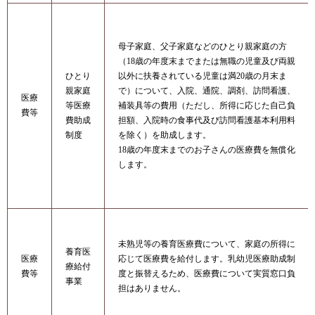
母子家庭、父子家庭などのひとり親家庭の方
（18歳の年度末までまたは無職の児童及び両親
ひとり
以外に扶養されている児童は満20歳の月末ま
親家庭
で）について、入院、通院、調剤、訪問看護、
医療
等医療
補装具等の費用（ただし、所得に応じた自己負
費等
費助成
担額、入院時の食事代及び訪問看護基本利用料
制度
を除く）を助成します。
18歳の年度末までのお子さんの医療費を無償化
します。
未熟児等の養育医療費について、家庭の所得に
養育医
医療
応じて医療費を給付します。乳幼児医療助成制
療給付
費等
度と振替えるため、医療費について実質窓口負
事業
担はありません。