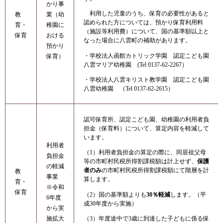
かり事
利用した児童のうち、保育の必要性があると
教
業（幼
認められた方については、預かり保育利用料
育・
稚園に
（施設等利用費）について、国の基準額以上と
保育
おける
なった場合に八雲町の補助があります。
預かり
・学校法人函館カトリック学園 認定こども園
保育）
八雲マリア幼稚園 (Tel 0137-62-2267）
・学校法人八雲キリスト教学園 認定こども園
八雲幼稚園 （Tel 0137-62-2615）
認可保育所、認定こども園、幼稚園の利用者負
担金（保育料）について、算定内容を軽減して
います。
利用者
（1）利用者負担金の算定の際に、同居祖父母
負担金
等の市町村民税所得割課税額は計上せず、
保護
の軽減
者のみ
の市町村民税所得割課税額にて階層を計
教
事業
算します。
育・
※令和
保育
（2）国の基準額よりも
30％軽減
します。（平
6年度
成30年度から実施）
から実
（3）年度途中で3歳に到達した子どもに係る保
施拡大