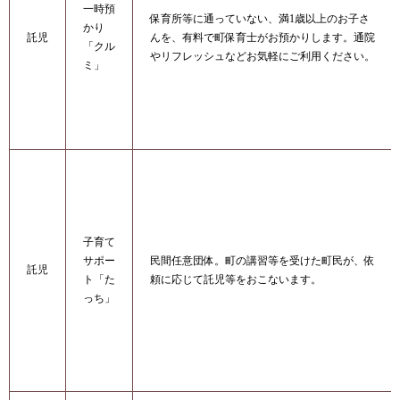
一時預
保育所等に通っていない、満1歳以上のお子さ
かり
託児
んを、有料で町保育士がお預かりします。通院
「クル
やリフレッシュなどお気軽にご利用ください。
ミ」
子育て
サポー
民間任意団体。町の講習等を受けた町民が、依
託児
ト「た
頼に応じて託児等をおこないます。
っち」