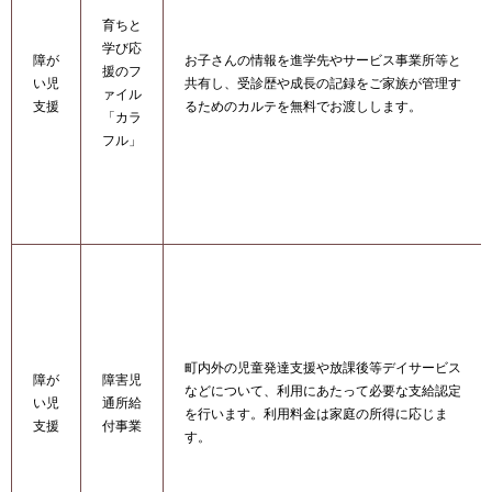
育ちと
学び応
障が
お子さんの情報を進学先やサービス事業所等と
援のフ
い児
共有し、受診歴や成長の記録をご家族が管理す
ァイル
支援
るためのカルテを無料でお渡しします。
「カラ
フル」
町内外の児童発達支援や放課後等デイサービス
障が
障害児
などについて、利用にあたって必要な支給認定
い児
通所給
を行います。利用料金は家庭の所得に応じま
支援
付事業
す。