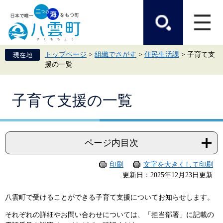
ペ
メ
ー
ニ
ジ
ュ
の
ー
先
を
頭
飛
トップページ
>
組織でさがす
>
住民生活課
>
子育て支
で
ば
援の一覧
す。
し
て
本
本
文
子育て支援の一覧
文
へ
ページ内目次
印刷
文字を大きくして印刷
更新日：2025年12月23日更新
八雲町で受けることができる子育て支援についてお知らせします。
それぞれの詳細やお問い合わせについては、「担当部署」に記載の