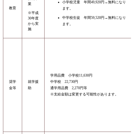
小学校児童 年間49,920円→無料になり
業
教育
ます。
※平成
中学校生徒 年間59,520円→無料になり
30年度
から実
ます。
施
学用品費 小学校11,630円
奨学
就学援
中学校 22,730円
金等
助
通学用品費 2,270円等
※支給金額は変更する可能性があります。