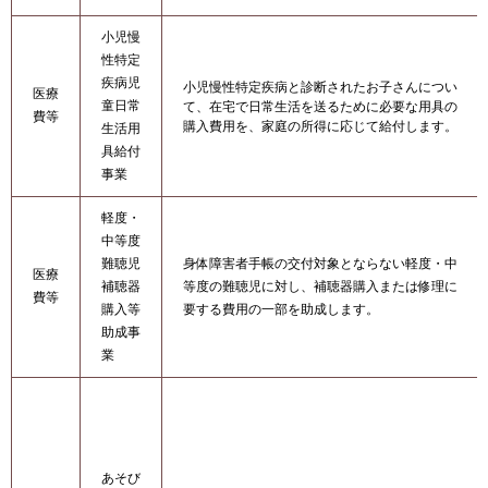
小児慢
性特定
疾病児
小児慢性特定疾病と診断されたお子さんについ
医療
童日常
て、在宅で日常生活を送るために必要な用具の
費等
購入費用を、家庭の所得に応じて給付します。
生活用
具給付
事業
軽度・
中等度
難聴児
身体障害者手帳の交付対象とならない軽度・中
医療
補聴器
等度の難聴児に対し、補聴器購入または修理に
費等
購入等
要する費用の一部を助成します。
助成事
業
あそび