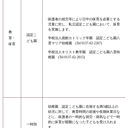
保護者の就労等により日中の保育を必要とする
児童に対し、私立認定こども園において、保育
を実施します。
教
認定こ
学校法人函館カトリック学園 認定こども園八
育・
ども園
雲マリア幼稚園 (Tel 0137-62-2267)
保育
学校法人キリスト教学園 認定こども園八雲幼
稚園 (Tel 0137-62-2615)
幼稚園、認定こども園に在籍する満3歳以上の
幼児に対して、教育時間の前後や長期休業日な
どに、保護者の一時的な就労・病気などで一時
的に保育が困難になった子どもを受け入れま
一時預
す。