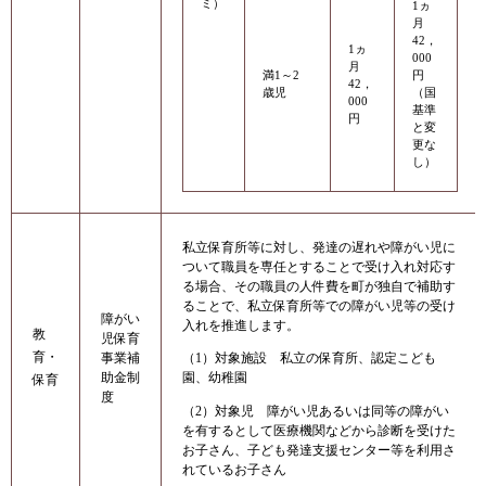
ミ）
1ヵ
月
42，
1ヵ
000
月
満1～2
円
42，
歳児
（国
000
基準
円
と変
更な
し）
私立保育所等に対し、発達の遅れや障がい児に
ついて職員を専任とすることで受け入れ対応す
る場合、その職員の人件費を町が独自で補助す
ることで、私立保育所等での障がい児等の受け
障がい
入れを推進します。
教
児保育
育・
事業補
（1）対象施設 私立の保育所、認定こども
助金制
園、幼稚園
保育
度
（2）対象児 障がい児あるいは同等の障がい
を有するとして医療機関などから診断を受けた
お子さん、子ども発達支援センター等を利用さ
れているお子さん