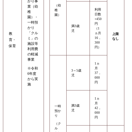
かり事
（幼
業（幼
利用
稚
稚
日数
園）
園）・
×450
一時預
円
満3歳
かり
（1
児
「クル
ヵ月
教
上限
16，
ミ」の
なし
育・
300
施設等
保育
円）
利用費
の軽減
事業
1ヵ
※令和
月
3～5歳
37，
6年度
児
000
から実
円
施
1ヵ
月
満3歳
一時
42，
児
預か
000
り
円
（ク
ル