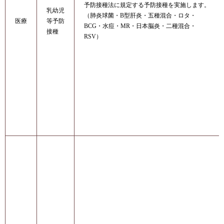
予防接種法に規定する予防接種を実施します。
乳幼児
（肺炎球菌・B型肝炎・五種混合・ロタ・
医療
等予防
BCG・水痘・MR・日本脳炎・二種混合・
接種
RSV）