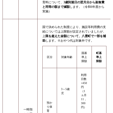
育料について、
3歳到達日の翌月分から副食費
と同等の額まで減額
します。（令和6年度から
実施）
国で決められた制度により、施設等利用費の支
給については上限額が設定されていましたが、
上
限を超えた金額について、八雲町で一部を補
助
します。※おやつ代は対象外です。
国基
町基
区分
対象年齢
準上
準上
限額
限額
利用
日数
×450
円
3～5歳
（1
児
ヵ月
11，
預か
300
り保
円）
一時預
育