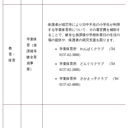
保護者が就労等により日中不在の小学生が利用
する学童保育所について、その運営費を補助す
ることで、健全な放課後や学校休業日の生活の
学童保
場の提供や、保護者の就労支援を図ります。
育（放
教
学童保育所 わんぱくクラブ （Tel
課後等
育・
0137-62-3888）
健全育
保育
成事
学童保育所 どんぐりクラブ （Tel
業）
0137-62-2888）
学童保育所 さかえっ子クラブ （Tel
0137-62-4888）