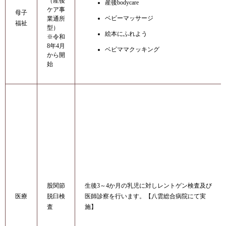
（産後
産後bodycare
ケア事
母子
ベビーマッサージ
業通所
福祉
型）
絵本にふれよう
※令和
8年4月
ベビママクッキング
から開
始
股関節
生後3～4か月の乳児に対しレントゲン検査及び
医療
脱臼検
医師診察を行います。【八雲総合病院にて実
査
施】