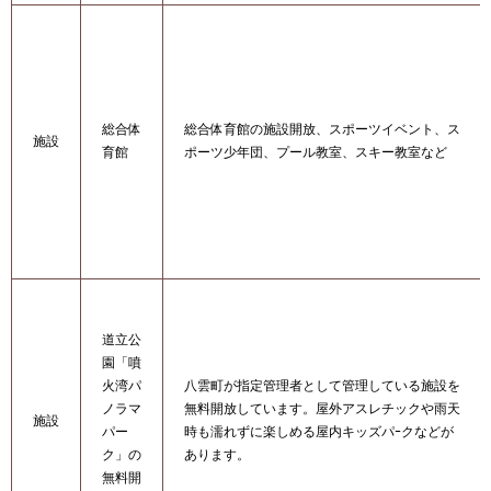
総合体
総合体育館の施設開放、スポーツイベント、ス
施設
育館
ポーツ少年団、プール教室、スキー教室など
道立公
園「噴
火湾パ
八雲町が指定管理者として管理している施設を
ノラマ
無料開放しています。屋外アスレチックや雨天
施設
パー
時も濡れずに楽しめる屋内キッズパｰクなどが
ク」の
あります。
無料開