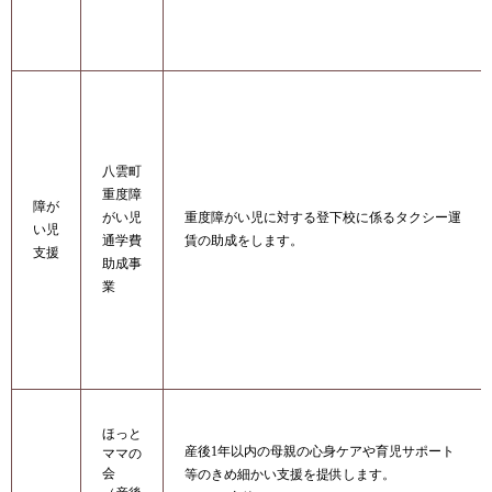
八雲町
重度障
障が
がい児
重度障がい児に対する登下校に係るタクシー運
い児
通学費
賃の助成をします。
支援
助成事
業
ほっと
産後1年以内の母親の心身ケアや育児サポート
ママの
会
等のきめ細かい支援を提供します。​