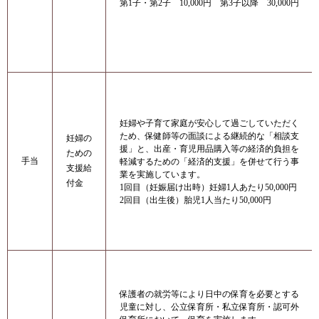
第1子・第2子 10,000円 第3子以降 30,000円
妊婦や子育て家庭が安心して過ごしていただく
ため、保健師等の面談による継続的な「相談支
妊婦の
援」と、出産・育児用品購入等の経済的負担を
ための
手当
軽減するための「経済的支援」を併せて行う事
支援給
業を実施しています。
付金
1回目（妊娠届け出時）妊婦1人あたり50,000円
2回目（出生後）胎児1人当たり50,000円
保護者の就労等により日中の保育を必要とする
児童に対し、公立保育所・私立保育所・認可外