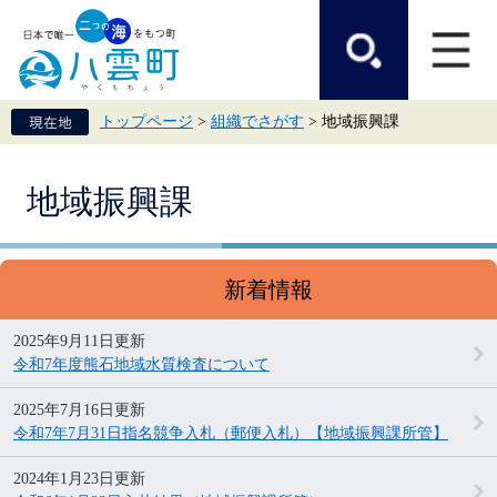
ペ
メ
ー
ニ
ジ
ュ
の
ー
先
を
頭
飛
トップページ
>
組織でさがす
>
地域振興課
で
ば
す。
し
て
本
本
地域振興課
文
文
へ
新着情報
2025年9月11日更新
令和7年度熊石地域水質検査について
2025年7月16日更新
令和7年7月31日指名競争入札（郵便入札）【地域振興課所管】
2024年1月23日更新