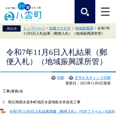
ペ
メ
ー
ニ
ジ
ュ
の
ー
先
を
頭
飛
トップページ
>
組織でさがす
>
地域振興課
>
令和7年
で
ば
11月6日入札結果（郵便入札）（地域振興課所管）
す。
し
て
本
本
文
令和7年11月6日入札結果（郵
文
へ
便入札）（地域振興課所管）
印刷
文字を大きくして印刷
更新日：2025年11月6日更新
工事(業務)名
3 熊石簡易水道本町地区水源地取水井改良工事
令和7年11月6日入札結果調書（郵便入札） [PDFファイル／82KB]