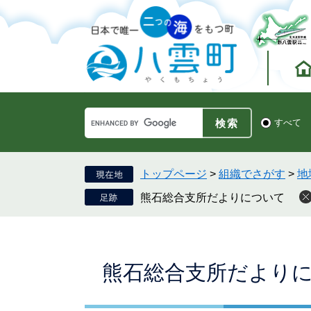
ペ
メ
ー
ニ
ジ
ュ
の
ー
先
を
頭
飛
で
ば
す。
し
Google
て
検
すべて
カ
索
本
ス
対
文
タ
象
へ
ム
トップページ
>
組織でさがす
>
地
検
熊石総合支所だよりについて
索
本
熊石総合支所だより
文