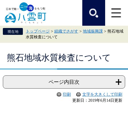
ペ
メ
ー
ニ
ジ
ュ
の
ー
先
を
頭
飛
トップページ
>
組織でさがす
>
地域振興課
>
熊石地域
で
ば
水質検査について
す。
し
て
本
本
文
熊石地域水質検査について
文
へ
ページ内目次
印刷
文字を大きくして印刷
更新日：2019年6月14日更新