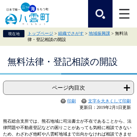
ペ
メ
ー
ニ
ジ
ュ
の
ー
先
を
頭
飛
トップページ
>
組織でさがす
>
地域振興課
>
無料法
で
ば
律・登記相談の開設
す。
し
て
本
本
文
無料法律・登記相談の開設
文
へ
ページ内目次
印刷
文字を大きくして印刷
更新日：2019年2月1日更新
熊石総合支所では、熊石地域に司法書士が不在であることから、法
律問題や不動産登記などの困りごとがあっても気軽に相談できない
ため、わざわざ他町や八雲町地域まで出向かなければ相談できませ