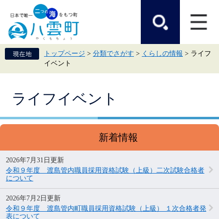
ペ
メ
ー
ニ
ジ
ュ
の
ー
先
を
頭
飛
トップページ
>
分類でさがす
>
くらしの情報
>
ライフ
で
ば
イベント
す。
し
て
本
本
文
ライフイベント
文
へ
新着情報
2026年7月31日更新
令和９年度 渡島管内職員採用資格試験（上級）二次試験合格者
について
2026年7月2日更新
令和９年度 渡島管内町職員採用資格試験（上級） １次合格者発
表について