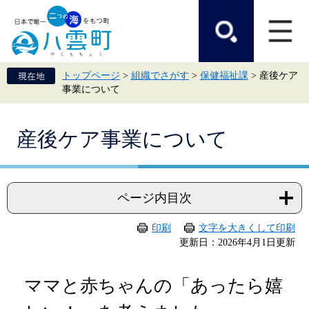
ペ
メ
ー
ニ
ジ
ュ
の
ー
先
を
頭
飛
トップページ
>
組織でさがす
>
保健福祉課
>
産後ケア
で
ば
事業について
す。
し
て
本
本
文
産後ケア事業について
文
へ
ページ内目次
印刷
文字を大きくして印刷
更新日：2026年4月1日更新
ママと赤ちゃんの「あったら嬉