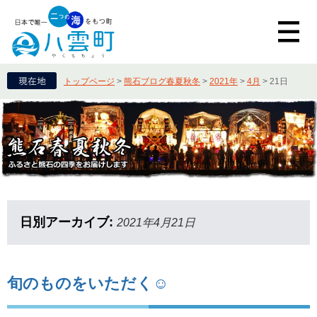
トップページ
>
熊石ブログ春夏秋冬
>
2021年
>
4月
>
21日
日別アーカイブ:
2021年4月21日
旬のものをいただく☺