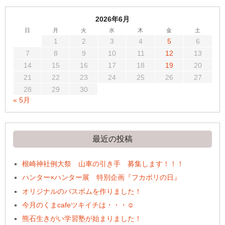
2026年6月
日
月
火
水
木
金
土
1
2
3
4
5
6
7
8
9
10
11
12
13
14
15
16
17
18
19
20
21
22
23
24
25
26
27
28
29
30
« 5月
最近の投稿
根崎神社例大祭 山車の引き手 募集します！！！
ハンター×ハンター展 特別企画『フカボリの日』
オリジナルのバスボムを作りました！
今月のくまcafeツキイチは・・・☺
熊石生きがい学習塾が始まりました！