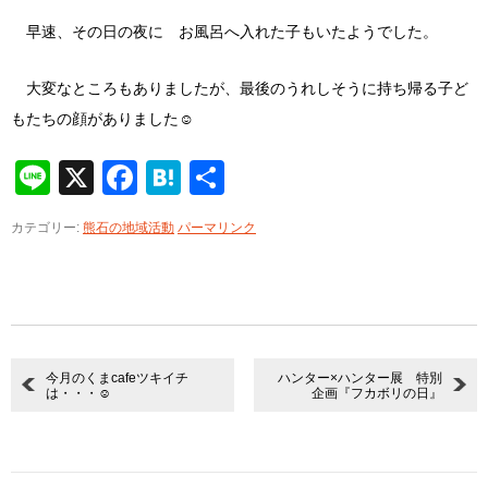
早速、その日の夜に お風呂へ入れた子もいたようでした。
大変なところもありましたが、最後のうれしそうに持ち帰る子ど
もたちの顔がありました☺
Line
X
Facebook
Hatena
共
有
カテゴリー:
熊石の地域活動
パーマリンク
今月のくまcafeツキイチ
ハンター×ハンター展 特別
は・・・☺
企画『フカボリの日』