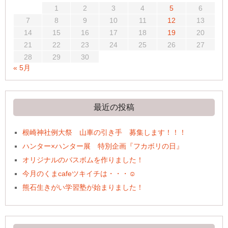
1
2
3
4
5
6
7
8
9
10
11
12
13
14
15
16
17
18
19
20
21
22
23
24
25
26
27
28
29
30
« 5月
最近の投稿
根崎神社例大祭 山車の引き手 募集します！！！
ハンター×ハンター展 特別企画『フカボリの日』
オリジナルのバスボムを作りました！
今月のくまcafeツキイチは・・・☺
熊石生きがい学習塾が始まりました！