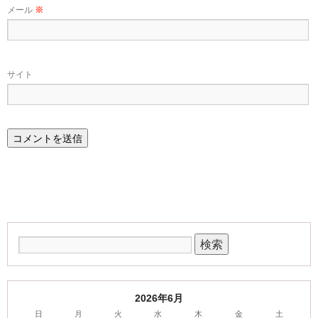
メール
※
サイト
2026年6月
日
月
火
水
木
金
土