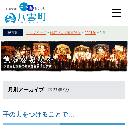
トップページ
>
熊石ブログ春夏秋冬
>
2021年
>
3月
月別アーカイブ:
2021年3月
手の力をつけることで…