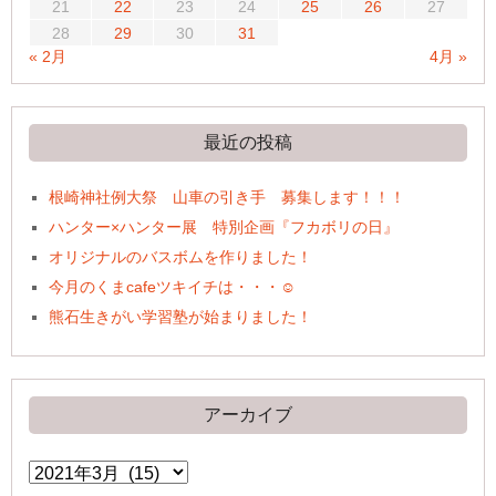
21
22
23
24
25
26
27
28
29
30
31
« 2月
4月 »
最近の投稿
根崎神社例大祭 山車の引き手 募集します！！！
ハンター×ハンター展 特別企画『フカボリの日』
オリジナルのバスボムを作りました！
今月のくまcafeツキイチは・・・☺
熊石生きがい学習塾が始まりました！
アーカイブ
ア
ー