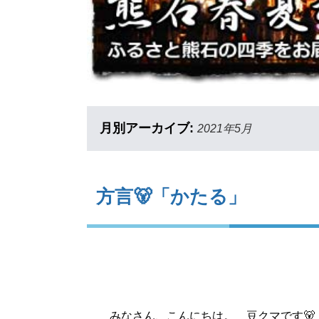
月別アーカイブ:
2021年5月
方言🐻「かたる」
みなさん、こんにちは。 豆クマです🐻