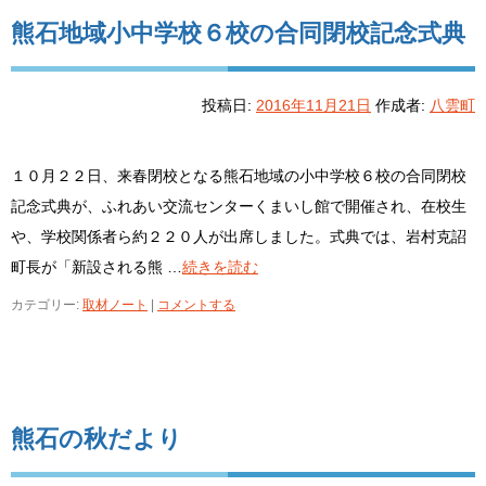
熊石地域小中学校６校の合同閉校記念式典
投稿日:
2016年11月21日
作成者:
八雲町
１０月２２日、来春閉校となる熊石地域の小中学校６校の合同閉校
記念式典が、ふれあい交流センターくまいし館で開催され、在校生
や、学校関係者ら約２２０人が出席しました。式典では、岩村克詔
町長が「新設される熊 …
続きを読む
カテゴリー:
取材ノート
|
コメントする
熊石の秋だより