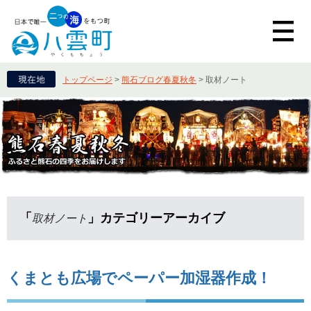
トップページ
>
熊石ブログ春夏秋冬
>
取材ノート
「
」カテゴリーアーカイブ
取材ノート
くまとも広場でペーパー加湿器作成！