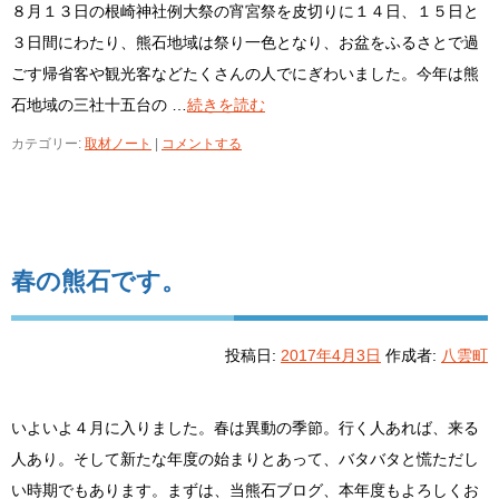
８月１３日の根崎神社例大祭の宵宮祭を皮切りに１４日、１５日と
３日間にわたり、熊石地域は祭り一色となり、お盆をふるさとで過
ごす帰省客や観光客などたくさんの人でにぎわいました。今年は熊
石地域の三社十五台の …
続きを読む
カテゴリー:
取材ノート
|
コメントする
春の熊石です。
投稿日:
2017年4月3日
作成者:
八雲町
いよいよ４月に入りました。春は異動の季節。行く人あれば、来る
人あり。そして新たな年度の始まりとあって、バタバタと慌ただし
い時期でもあります。まずは、当熊石ブログ、本年度もよろしくお