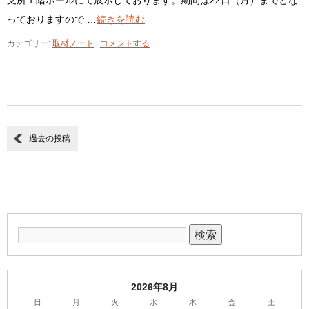
支所１階ホールにて展示しております。期間は22日（月）までとな
っておりますので …
続きを読む
カテゴリー:
取材ノート
|
コメントする
過去の投稿
2026年8月
日
月
火
水
木
金
土