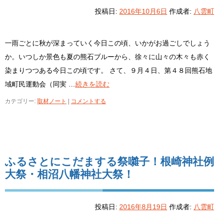
投稿日:
2016年10月6日
作成者:
八雲町
一雨ごとに秋が深まっていく今日この頃、いかがお過ごしでしょう
か。いつしか景色も夏の熊石ブルーから、徐々に山々の木々も赤く
染まりつつある今日この頃です。 さて、９月４日、第４８回熊石地
域町民運動会（同実 …
続きを読む
カテゴリー:
取材ノート
|
コメントする
ふるさとにこだまする祭囃子！根崎神社例
大祭・相沼八幡神社大祭！
投稿日:
2016年8月19日
作成者:
八雲町