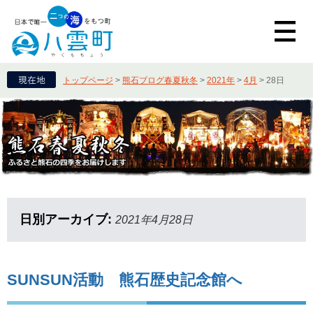
トップページ
>
熊石ブログ春夏秋冬
>
2021年
>
4月
>
28日
日別アーカイブ:
2021年4月28日
SUNSUN活動 熊石歴史記念館へ