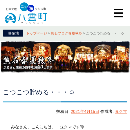
トップページ
>
熊石ブログ春夏秋冬
>
こつこつ貯める・・・☺
こつこつ貯める・・・☺
投稿日:
2021年4月15日
作成者:
豆クマ
みなさん、こんにちは。 豆クマです🐻