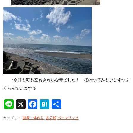
↑今日も海も空もきれいな青でした！ 桜のつぼみも少しずつふ
くらんでいます☺
Line
X
Facebook
Hatena
共
有
カテゴリー:
健康・体作り
,
未分類
パーマリンク