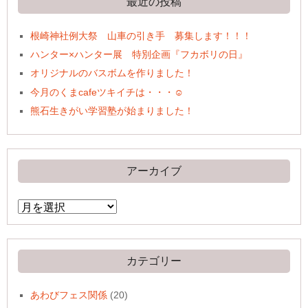
最近の投稿
根崎神社例大祭 山車の引き手 募集します！！！
ハンター×ハンター展 特別企画『フカボリの日』
オリジナルのバスボムを作りました！
今月のくまcafeツキイチは・・・☺
熊石生きがい学習塾が始まりました！
アーカイブ
ア
ー
カ
イ
ブ
カテゴリー
あわびフェス関係
(20)