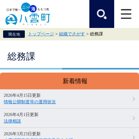
ペ
メ
ー
ニ
ジ
ュ
の
ー
先
を
頭
飛
トップページ
>
組織でさがす
>
総務課
で
ば
す。
し
て
本
本
総務課
文
文
へ
新着情報
2026年4月15日更新
情報公開制度等の運用状況
2026年4月1日更新
法律相談
2026年3月23日更新