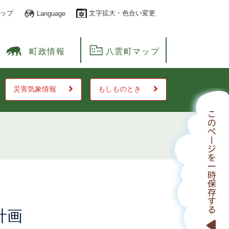
ップ
文字拡大・色合い変更
Language
町政情報
八雲町マップ
災害気象情報
もしものとき
計画