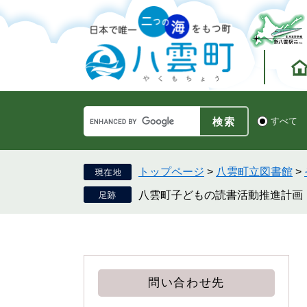
ペ
メ
ー
ニ
ジ
ュ
の
ー
先
を
頭
飛
で
ば
す。
し
Google
て
検
すべて
カ
索
本
ス
対
文
タ
象
へ
ム
トップページ
>
八雲町立図書館
>
検
八雲町子どもの読書活動推進計画
索
問い合わせ先