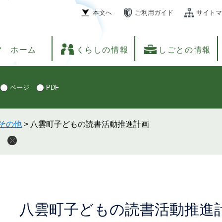
本文へ
ご利用ガイド
サイトマ
ホーム
くらしの情報
しごとの情報
ページ
PDF
その他
>
八雲町子どもの読書活動推進計画
本
八雲町子どもの読書活動推進
文