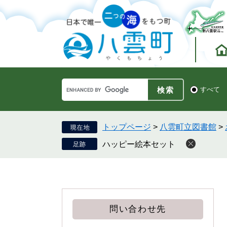
ペ
メ
ー
ニ
ジ
ュ
の
ー
先
を
頭
飛
で
ば
す。
し
Google
て
検
すべて
カ
索
本
ス
対
文
タ
象
へ
ム
トップページ
>
八雲町立図書館
>
検
ハッピー絵本セット
索
問い合わせ先