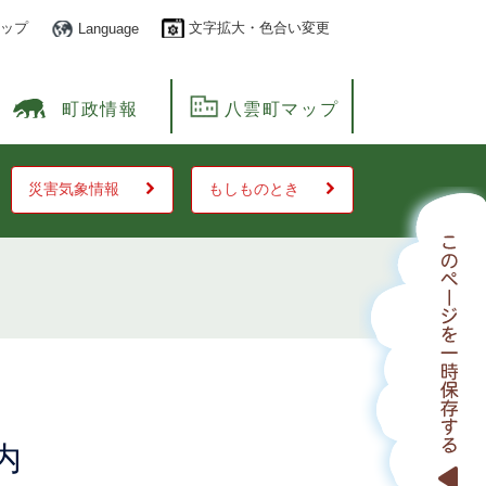
ップ
文字拡大・色合い変更
Language
町政情報
八雲町マップ
災害気象情報
もしものとき
内