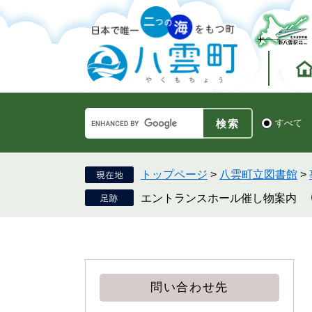
ペ
メ
ー
ニ
ジ
ュ
の
ー
先
を
頭
飛
で
ば
す。
し
Google
て
検
すべて
カ
索
本
ス
対
文
タ
象
へ
ム
トップページ
>
八雲町立図書館
>
検
エントランスホール催し物案内
索
問い合わせ先