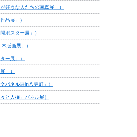
真が好きな人たちの写真展」）
校作品展」）
週間ポスター展」）
 木版画展」）
スター展」）
ル展」）
文パネル展in八雲町」）
人々と人権」パネル展）