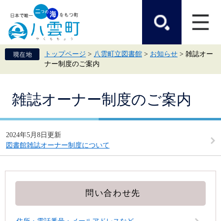
ペ
メ
ー
ニ
ジ
ュ
の
ー
先
を
頭
飛
トップページ
>
八雲町立図書館
>
お知らせ
>
雑誌オー
で
ば
ナー制度のご案内
す。
し
て
本
本
文
雑誌オーナー制度のご案内
文
へ
2024年5月8日更新
図書館雑誌オーナー制度について
問い合わせ先