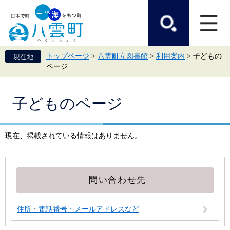
ペ
メ
ー
ニ
ジ
ュ
の
ー
先
を
頭
飛
トップページ
>
八雲町立図書館
>
利用案内
>
子どもの
で
ば
ページ
す。
し
て
本
本
文
子どものページ
文
へ
現在、掲載されている情報はありません。
問い合わせ先
住所・電話番号・メールアドレスなど