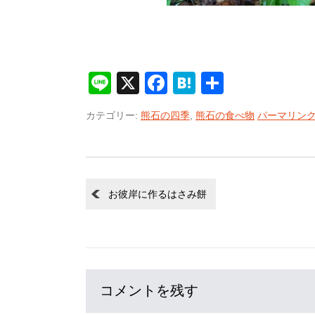
Line
X
Facebook
Hatena
共
有
カテゴリー:
熊石の四季
,
熊石の食べ物
パーマリン
お彼岸に作るはさみ餅
コメントを残す