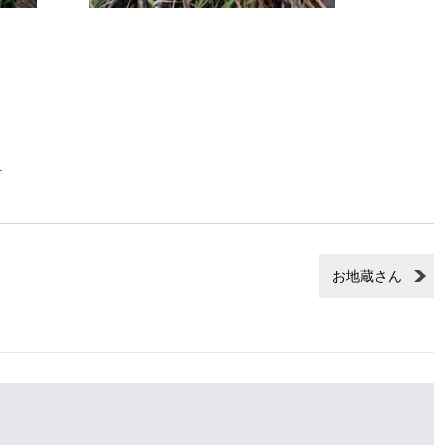
ク
お地蔵さん