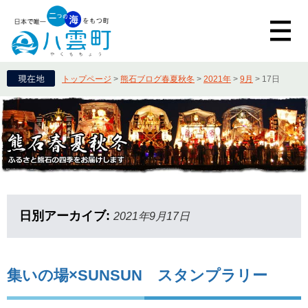
トップページ
>
熊石ブログ春夏秋冬
>
2021年
>
9月
>
17日
日別アーカイブ:
2021年9月17日
集いの場×SUNSUN スタンプラリー