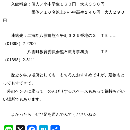
入館料金：個人／小中学生１６０円 大人３３０円
団体／１０名以上の小中高生１４０円 大人２９０
円
連絡先：二海郡八雲町熊石平町３２５番地の３ ＴＥＬ…
（01398）2-2200
八雲町教育委員会熊石教育事務所 ＴＥＬ…
（01398）2-3111
歴史を学ぶ場所としても もちろんおすすめですが、建物もと
ってもすてきで、
外のベンチに座って のんびりするスペースもあって気持ちがい
い場所でもあります。
よかったら ぜひ足を運んでみてくださいね☺
Line
X
Facebook
Hatena
共