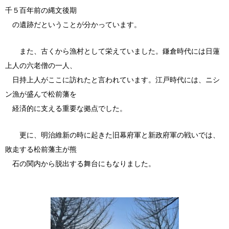
千５百年前の縄文後期
の遺跡だということが分かっています。
また、古くから漁村として栄えていました。鎌倉時代には日蓮
上人の六老僧の一人、
日持上人がここに訪れたと言われています。江戸時代には、ニシ
ン漁が盛んで松前藩を
経済的に支える重要な拠点でした。
更に、明治維新の時に起きた旧幕府軍と新政府軍の戦いでは、
敗走する松前藩主が熊
石の関内から脱出する舞台にもなりました。