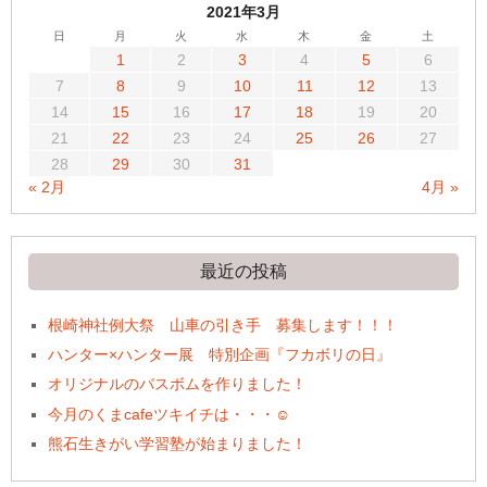
2021年3月
日
月
火
水
木
金
土
1
2
3
4
5
6
7
8
9
10
11
12
13
14
15
16
17
18
19
20
21
22
23
24
25
26
27
28
29
30
31
« 2月
4月 »
最近の投稿
根崎神社例大祭 山車の引き手 募集します！！！
ハンター×ハンター展 特別企画『フカボリの日』
オリジナルのバスボムを作りました！
今月のくまcafeツキイチは・・・☺
熊石生きがい学習塾が始まりました！