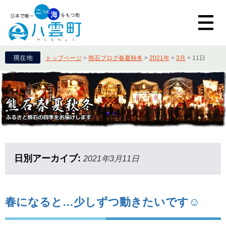
トップページ
>
熊石ブログ春夏秋冬
>
2021年
>
3月
>
11日
日別アーカイブ:
2021年3月11日
春になると…少しずつ動きたいです☺