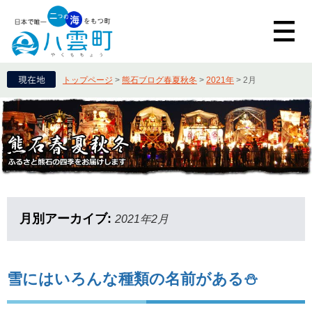
トップページ
>
熊石ブログ春夏秋冬
>
2021年
>
2月
月別アーカイブ:
2021年2月
雪にはいろんな種類の名前がある⛄