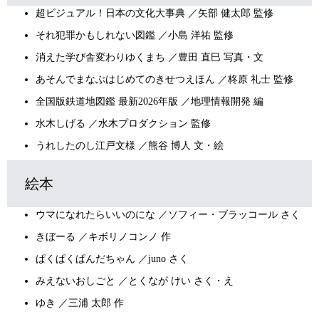
超ビジュアル！日本の文化大事典 ／矢部 健太郎 監修
それ犯罪かもしれない図鑑 ／小島 洋祐 監修
消えた学び舎変わりゆくまち ／豊田 直巳 写真・文
あそんでまなぶはじめてのきせつえほん ／柊原 礼士 監修
全国版鉄道地図鑑 最新2026年版 ／地理情報開発 編
水木しげる ／水木プロダクション 監修
うれしたのし江戸文様 ／熊谷 博人 文・絵
絵本
ウマになれたらいいのにな ／ソフィー・ブラッコール さく
きぼーる ／キボリノコンノ 作
ぱくぱくぱんだちゃん ／juno さく
みえないおしごと ／とくなが けい さく・え
ゆき ／三浦 太郎 作