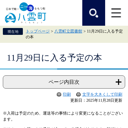
ペ
メ
ー
ニ
ジ
ュ
の
ー
先
を
頭
飛
トップページ
>
八雲町立図書館
>
11月29日に入る予定
で
ば
の本
す。
し
て
本
本
文
11月29日に入る予定の本
文
へ
ページ内目次
印刷
文字を大きくして印刷
更新日：2025年11月28日更新
※入荷は予定のため、運送等の事情により変更になることがござい
ます。