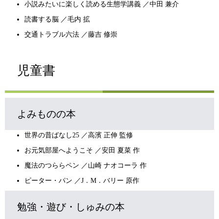
小説みたいに楽しく読める生態学講義 ／中田 兼介
読書する脳 ／毛内 拡
交通トラブル六法 ／藤吉 修崇
児童書
よみものの本
世界の昔ばなし25 ／高濱 正伸 監修
お元気部屋へようこそ ／安田 夏菜 作
魔法のつららペン ／山崎 ナオコーラ 作
ピーター・パン ／J．M．バリー 原作
勉強・遊び・しゅみの本