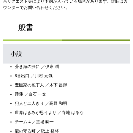
※リクエスト等により予約が入っている場合があります。詳細はカ
ウンターでお問い合わせください。
一般書
小説
蒼き海の涯に ／伊東 潤
8番出口 ／川村 元気
豊臣家の包丁人 ／木下 昌輝
睡蓮 ／白石 一文
犯人と二人きり ／高野 和明
世界はきみが思うより ／寺地 はるな
チーム 4 ／堂場 瞬一
龍の守る町 ／砥上 裕將