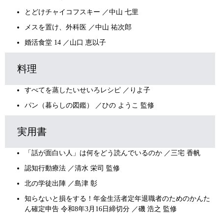
とどけチャイコフスキー ／中山 七里
メスを置け、外科医 ／中山 祐次郎
婚活食堂 14 ／山口 恵以子
料理
すべてを蒸したいせいろレシピ ／りよ子
パン（暮らしの図鑑） ／ひの ようこ 監修
実用書
「話が面白い人」は何をどう読んでいるのか ／三宅 香帆
認知行動療法 ／清水 栄司 監修
北の学徒出陣 ／島津 彰
知らないと損をする！年金生活者定年退職者のためのかんた
ん確定申告 令和8年3月16日締切分 ／磯 浩之 監修